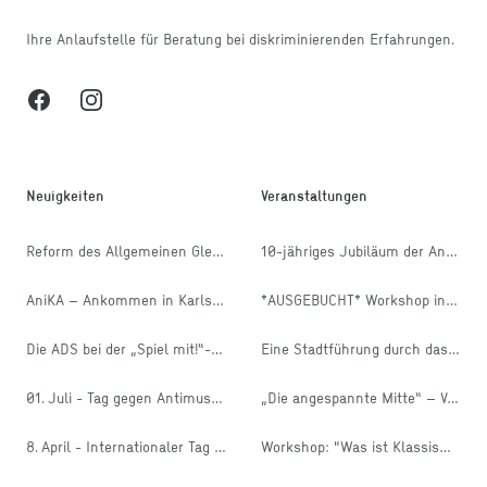
Ihre Anlaufstelle für Beratung bei diskriminierenden Erfahrungen.
Facebook
Instagram
Neuigkeiten
Veranstaltungen
Reform des Allgemeinen Gleichbehandlungsgesetzes
10-jähriges Jubiläum der Antidiskriminierungsstelle Karlsruhe
AniKA – Ankommen in Karlsruhe
*AUSGEBUCHT* Workshop in den internationalen Wochen gegen Rassismus: Diskriminierung? Erkennen und handeln!
Die ADS bei der „Spiel mit!“- Aktion des stja
Eine Stadtführung durch das Muslimische Leben in Karlsruhe
01. Juli - Tag gegen Antimuslimischen Rassismus
„Die angespannte Mitte“ – Vorstellung der FES Mitte-Studie 2025
8. April - Internationaler Tag der Rom*nja und Sinti*zze
Workshop: "Was ist Klassismus?"