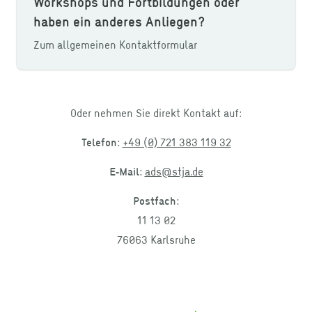
Workshops und Fortbildungen oder
haben ein anderes Anliegen?
Zum allgemeinen Kontaktformular
Oder nehmen Sie direkt Kontakt auf:
Telefon:
+49 (0) 721 383 119 32
E‑Mail:
ads@stja.de
Postfach:
11 13 02
76063 Karlsruhe
Footer