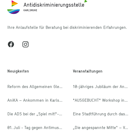
Ihre Anlaufstelle für Beratung bei diskriminierenden Erfahrungen.
Facebook
Instagram
Neuigkeiten
Veranstaltungen
Reform des Allgemeinen Gleichbehandlungsgesetzes
10-jähriges Jubiläum der Antidiskriminierungsstelle Karlsruhe
AniKA – Ankommen in Karlsruhe
*AUSGEBUCHT* Workshop in den internationalen Wochen gegen Rassismus: Diskriminierung? Erkennen und handeln!
Die ADS bei der „Spiel mit!“- Aktion des stja
Eine Stadtführung durch das Muslimische Leben in Karlsruhe
01. Juli - Tag gegen Antimuslimischen Rassismus
„Die angespannte Mitte“ – Vorstellung der FES Mitte-Studie 2025