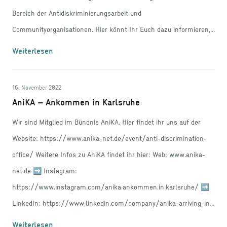
Bereich der Antidiskriminierungsarbeit und
Communityorganisationen. Hier könnt Ihr Euch dazu informieren,
weshalb das Gesetz aktuell nicht ausreicht und was unsere
Weiterlesen
Forderungen sind: https://agg-reform.jetzt/
16. November 2022
AniKA – Ankommen in Karlsruhe
Wir sind Mitglied im Bündnis AniKA. Hier findet ihr uns auf der
Website: https://www.anika-net.de/event/anti-discrimination-
office/ Weitere Infos zu AniKA findet ihr hier: Web: www.anika-
net.de ➡ Instagram:
https://www.instagram.com/anika.ankommen.in.karlsruhe/ ➡
LinkedIn: https://www.linkedin.com/company/anika-arriving-in-
karlsruhe/
Weiterlesen