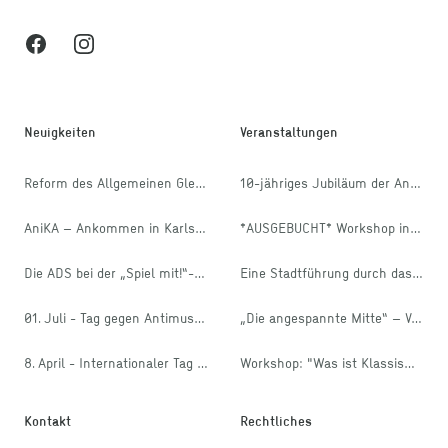
Spielen auf ganz unterschiedliche Art und Weise in den Kontakt
Facebook
Instagram
miteinander zu gehen und ein Zeichen des Danks für die
Entbehrungen der letzten zwei Jahre.
Neuigkeiten
Veranstaltungen
Reform des Allgemeinen Gleichbehandlungsgesetzes
10-jähriges Jubiläum der Antidiskriminierungsstelle Karlsruhe
AniKA – Ankommen in Karlsruhe
*AUSGEBUCHT* Workshop in den internationalen Wochen gegen Rassismus: Diskriminierung? Erkennen und handeln!
Die ADS bei der „Spiel mit!“- Aktion des stja
Eine Stadtführung durch das Muslimische Leben in Karlsruhe
01. Juli - Tag gegen Antimuslimischen Rassismus
„Die angespannte Mitte“ – Vorstellung der FES Mitte-Studie 2025
8. April - Internationaler Tag der Rom*nja und Sinti*zze
Workshop: "Was ist Klassismus?"
Kontakt
Rechtliches