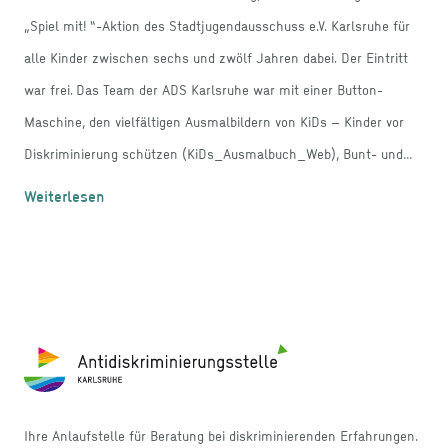
„Spiel mit! “-Aktion des Stadtjugendausschuss e.V. Karlsruhe für
alle Kinder zwischen sechs und zwölf Jahren dabei. Der Eintritt
war frei. Das Team der ADS Karlsruhe war mit einer Button-
Maschine, den vielfältigen Ausmalbildern von KiDs – Kinder vor
Diskriminierung schützen (KiDs_Ausmalbuch_Web), Bunt- und
Hautfarbenstiften sowie Kinderbüchern, die die Diversität und die
Weiterlesen
vielfältigen Lebensrealitäten unserer Gesellschaft widerspiegeln
sollen, mit dabei. „Spiel mit!“ bedeutete an diesem Tag aber auch:
Trommelangebote, eine Hüpfburg, Trampolinspringen, Sprungturm,
Footer
Kettcar-Wettrennen, Farbschleuder, virtuelle Bewegungsspiele,
Mitmachzirkus, Kinderschminken, Bogenschießen, Freiluftatelier
und das Bühnenprogramm auf der Kulturbühne von DAS FEST, das
direkt im Anschluss von „Spiel mit!“ begann. „Spiel mit!“ war der
Ihre Anlaufstelle für Beratung bei diskriminierenden Erfahrungen.
Aufruf, wieder in Bewegung zu kommen, über das gemeinsame