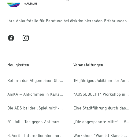
Ihre Anlaufstelle für Beratung bei diskriminierenden Erfahrungen.
Facebook
Instagram
Neuigkeiten
Veranstaltungen
Reform des Allgemeinen Gleichbehandlungsgesetzes
10-jähriges Jubiläum der Antidiskriminierungsstelle Karlsruhe
AniKA – Ankommen in Karlsruhe
*AUSGEBUCHT* Workshop in den internationalen Wochen gegen Rassismus: Diskriminierung? Erkennen und handeln!
Die ADS bei der „Spiel mit!“- Aktion des stja
Eine Stadtführung durch das Muslimische Leben in Karlsruhe
01. Juli - Tag gegen Antimuslimischen Rassismus
„Die angespannte Mitte“ – Vorstellung der FES Mitte-Studie 2025
8. April - Internationaler Tag der Rom*nja und Sinti*zze
Workshop: "Was ist Klassismus?"