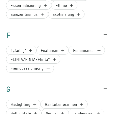
Essentialisierung
Ethnie
Eurozentrismus
Exotisierung
F
f „farbig"
Featurism
Feminismus
FLINTA/FINTA/Flinta*
Fremdbezeichnung
G
Gaslighting
Gastarbeiter:innen
Geflüchtete
Gender
genderqueer