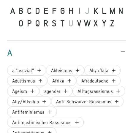
A
B
C
D
E
F
G
H
I
J
K
L
M
N
O
P
Q
R
S
T
U
V
W
X
Y
Z
A
a "asozial"
Ableismus
Abya Yala
Adultismus
Afrika
Afrodeutsche
Ageism
agender
Alltagsrassismus
Ally/Allyship
Anti-Schwarzer Rassismus
Antifeminismus
Antimuslimischer Rassismus
Antisemitismus