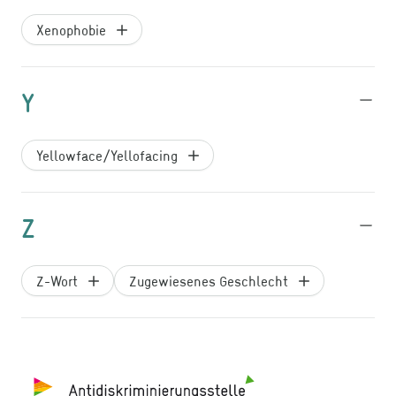
Xenophobie
Y
Yellowface/Yellofacing
Z
Z-Wort
Zugewiesenes Geschlecht
Footer