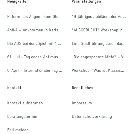
Neuigkeiten
Veranstaltungen
Reform des Allgemeinen Gleichbehandlungsgesetzes
10-jähriges Jubiläum der Antidiskriminierungsstelle Karlsruhe
AniKA – Ankommen in Karlsruhe
*AUSGEBUCHT* Workshop in den internationalen Wochen gegen Rassismus: Diskriminierung? Erkennen und handeln!
Die ADS bei der „Spiel mit!“- Aktion des stja
Eine Stadtführung durch das Muslimische Leben in Karlsruhe
01. Juli - Tag gegen Antimuslimischen Rassismus
„Die angespannte Mitte“ – Vorstellung der FES Mitte-Studie 2025
8. April - Internationaler Tag der Rom*nja und Sinti*zze
Workshop: "Was ist Klassismus?"
Kontakt
Rechtliches
Kontakt aufnehmen
Impressum
Beratungstermin
Datenschutzerklärung
Fall melden